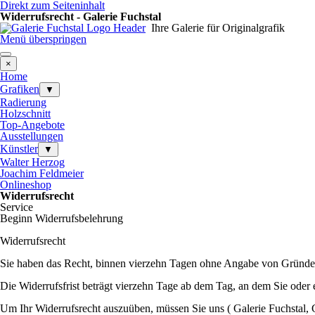
Direkt zum Seiteninhalt
Widerrufsrecht - Galerie Fuchstal
Ihre Galerie für Originalgrafik
Menü überspringen
×
Home
Grafiken
▼
Radierung
Holzschnitt
Top-Angebote
Ausstellungen
Künstler
▼
Walter Herzog
Joachim Feldmeier
Onlineshop
Widerrufsrecht
Service
Beginn Widerrufsbelehrung
Widerrufsrecht
Sie haben das Recht, binnen vierzehn Tagen ohne Angabe von Gründen
Die Widerrufsfrist beträgt vierzehn Tage ab dem Tag, an dem Sie oder 
Um Ihr Widerrufsrecht auszuüben, müssen Sie uns ( Galerie Fuchstal, 