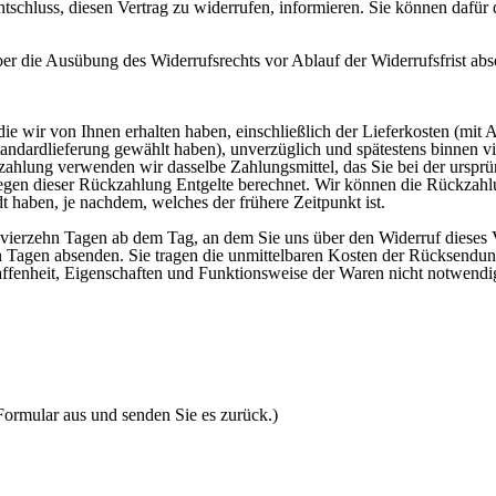
Entschluss, diesen Vertrag zu widerrufen, informieren. Sie können dafü
über die Ausübung des Widerrufsrechts vor Ablauf der Widerrufsfrist ab
ie wir von Ihnen erhalten haben, einschließlich der Lieferkosten (mit 
 Standardlieferung gewählt haben), unverzüglich und spätestens binnen
kzahlung verwenden wir dasselbe Zahlungsmittel, das Sie bei der ursprü
wegen dieser Rückzahlung Entgelte berechnet. Wir können die Rückzahl
 haben, je nachdem, welches der frühere Zeitpunkt ist.
 vierzehn Tagen ab dem Tag, an dem Sie uns über den Widerruf dieses 
ehn Tagen absenden. Sie tragen die unmittelbaren Kosten der Rücksendu
ffenheit, Eigenschaften und Funktionsweise der Waren nicht notwendi
 Formular aus und senden Sie es zurück.)