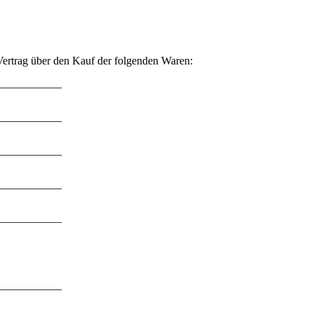
 Vertrag über den Kauf der folgenden Waren:
___________
___________
___________
___________
___________
___________